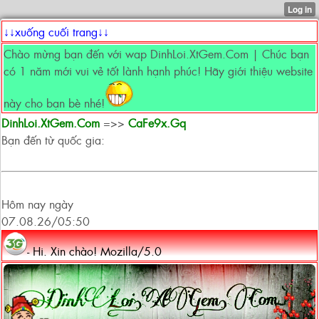
↓↓xuống cuối trang↓↓
Chào mừng bạn đến với wap DinhLoi.XtGem.Com | Chúc bạn
có 1 năm mới vui vẻ tốt lành hạnh phúc! Hãy giới thiệu website
này cho bạn bè nhé!
DinhLoi.XtGem.Com
=>>
CaFe9x.Gq
Bạn đến từ quốc gia:
Hôm nay ngày
07.08.26/05:50
- Hi. Xin chào! Mozilla/5.0