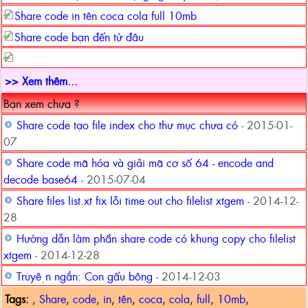
Share code in tên coca cola full 10mb
Share code bạn đến từ đâu
>> Xem thêm...
Bạn xem chưa ?
Share code tạo file index cho thư mục chưa có
- 2015-01-
07
Share code mã hóa và giải mã cơ số 64 - encode and
decode base64
- 2015-07-04
Share files list.xt fix lỗi time out cho filelist xtgem
- 2014-12-
28
Hướng dẫn làm phần share code có khung copy cho filelist
xtgem
- 2014-12-28
Truyện ngắn: Con gấu bông
- 2014-12-03
Tags:
,
Share
,
code
,
in
,
tên
,
coca
,
cola
,
full
,
10mb
,