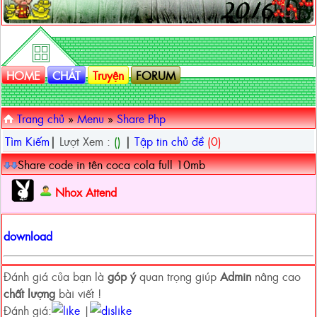
.
HOME
CHÁT
Truyện
FORUM
Trang chủ
»
Menu
»
Share Php
Tìm Kiếm
|
Lượt Xem :
()
|
Tập tin chủ đề
(0)
Share code in tên coca cola full 10mb
Nhox Attend
download
Đánh giá của bạn là
góp ý
quan trọng giúp
Admin
nâng cao
chất lượng
bài viết !
Đánh giá:
|