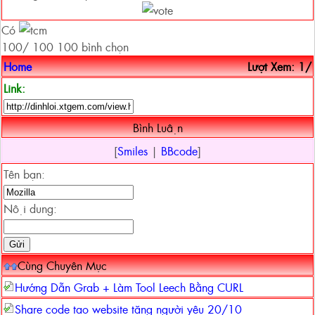
Có
100
/
100
100
bình chọn
Home
Lượt Xem: 1/
Link:
Bình Luận
[
Smiles
|
BBcode
]
Tên bạn:
Nội dung:
Cùng Chuyên Mục
Hướng Dẫn Grab + Làm Tool Leech Bằng CURL
Share code tạo website tặng người yêu 20/10