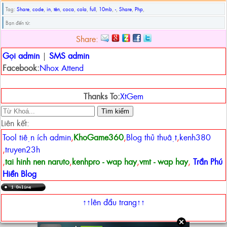
Tag:
Share
,
code
,
in
,
tên
,
coca
,
cola
,
full
,
10mb
,
-
,
Share
,
Php
,
Bạn đến từ:
Share:
Gọi admin
|
SMS admin
Facebook:
Nhox Attend
Thanks To:
XtGem
Liên kết:
Tool tiện ích admin
,
KhoGame360
,
Blog thủ thuật
,
kenh380
,
truyen23h
,
tai hinh nen naruto
,
kenhpro - wap hay
,
vmt - wap hay
,
Trần Phú
Hiền Blog
↑↑lên đầu trang↑↑