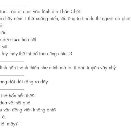
----------------------------
Lan, Lào đi chơi vào lãnh địa Thần Chết.
ọ hãy ném 1 thứ xuống biển,nếu ông ta tìm đc thì người đó phải 
ỏi.
hâu.
m được => họ chết.
 sủi.
 lạy mày.thế thì bố tao cũng chịu :3
----------------------------
linh hồn thánh thiện như mình mà lại ít đọc truyện vậy nhỷ
----------------------------
ang đói dài răng ra đây
----------------------------
 thở hổn hển thế?!
đua về mệt quá.
ều vận động viên không anh?
 à.
giải mấy?