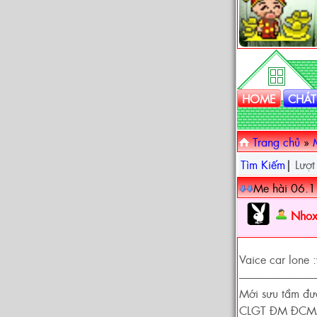
HOME
CHÁT
Trang chủ
»
Tìm Kiếm
|
Lượt
Me hài 06.
Nhox
Vaice car lone :
------------------------------------
Mới sưu tầm đượ
CLGT ĐM ĐC