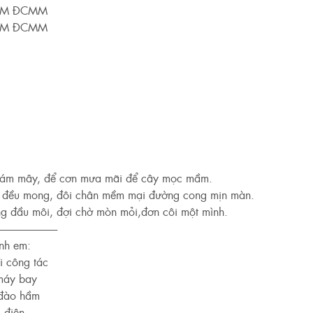
MM ĐCMM
MM ĐCMM
 đám mây, để cơn mưa mãi để cây mọc mầm.
rẻ đều mong, đôi chân mềm mại đường cong mịn màn.
ng đầu môi, đợi chờ mòn mỏi,đơn côi một mình.
----------------------------
nh em:
i công tác
 máy bay
 đào hầm
 điện