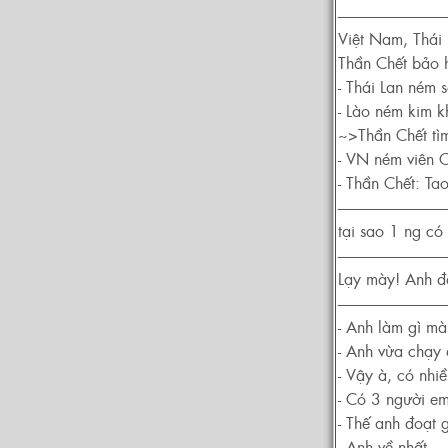
------------------------------------
Việt Nam, Thái 
Thần Chết bảo h
- Thái Lan ném s
- Lào ném kim k
~>Thần Chết tì
- VN ném viên C
- Thần Chết: Tao
------------------------------------
tại sao 1 ng có 
------------------------------------
Lạy mày! Anh đ
------------------------------------
- Anh làm gì mà
- Anh vừa chạy 
- Vậy à, có nhi
- Có 3 người em
- Thế anh đoạt 
- Anh về nhất.