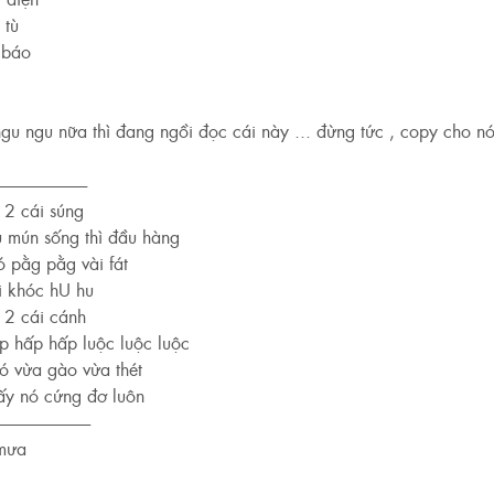
 tù
 báo
gu ngu nữa thì đang ngồi đọc cái này ... đừng tức , copy cho nó 
---------------------------
 2 cái súng
u mún sống thì đầu hàng
 pằg pằg vài fát
i khóc hU hu
a 2 cái cánh
p hấp hấp luộc luộc luộc
ó vừa gào vừa thét
hấy nó cứng đơ luôn
----------------------------
mưa