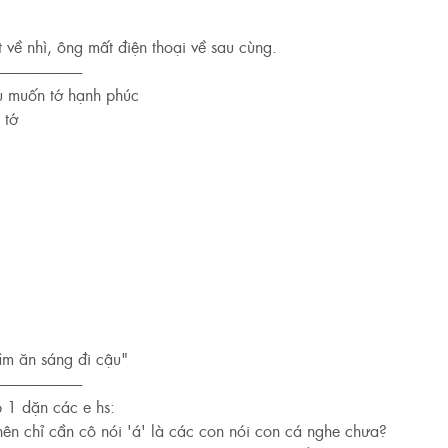
t về nhì, ông mất điện thoại về sau cùng.
----------------------------
u muốn tớ hạnh phúc
 tớ
ầm ăn sáng đi cậu"
----------------------------
 1 dặn các e hs:
nên chỉ cần cô nói 'á' là các con nói con cá nghe chưa?