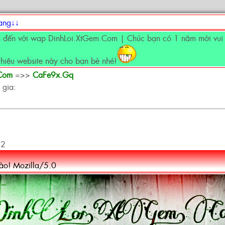
rang↓↓
đến với wap DinhLoi.XtGem.Com | Chúc bạn có 1 năm mới vui v
thiệu website này cho bạn bè nhé!
.Com
=>>
CaFe9x.Gq
 gia:
12
hào! Mozilla/5.0