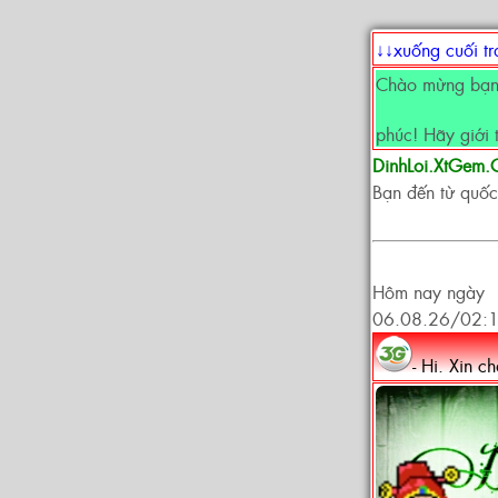
↓↓xuống cuối t
Chào mừng bạn 
phúc! Hãy giới 
DinhLoi.XtGem
Bạn đến từ quốc
Hôm nay ngày
06.08.26/02:
- Hi. Xin c