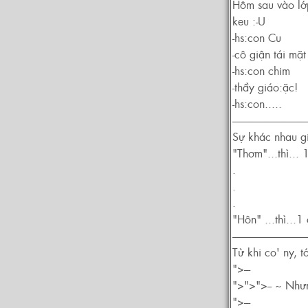
Hôm sau vào lớp
keu :-U
-hs:con Cu
-cô giận tái mặt
-hs:con chim
-thầy giáo:ặc!
-hs:con.....
------------------------------------
Sự khác nhau g
"Thơm"...thì... 
.
.
.
"Hôn" ...thì...1
------------------------------------
Từ khi co' ny, tớ
">---
">">">-- ~ Nhưn
">---