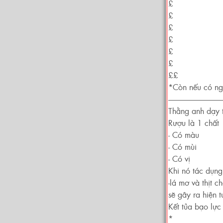
£
£
£
£
£
£
££
*Còn nếu có ngư
------------------------------------
Thằng anh dạy 
Rượu là 1 chất
- Có màu
- Có mùi
- Có vị
Khi nó tác dụng
-lá mơ và thịt c
sẽ gây ra hiện 
Kết tủa bạo lực
*