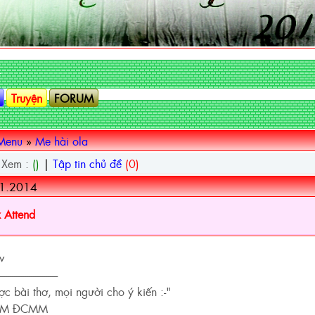
.
Truyện
FORUM
Menu
»
Me hài ola
 Xem :
()
|
Tập tin chủ đề
(0)
11.2014
 Attend
v
----------------------------
c bài thơ, mọi người cho ý kiến :-"
MM ĐCMM