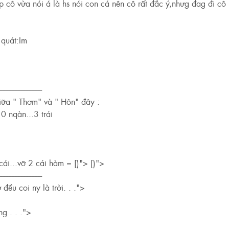
 cô vừa nói á là hs nói con cá nên cô rất đắc ý,nhưg đag đi cô 
 quát:Im
----------------------------
iữa " Thơm" và " Hôn" đây :
10 nqàn...3 trái
 cái...vỡ 2 cái hàm = [)"> [)">
----------------------------
 đều coi ny là trời. . .">
g . . .">