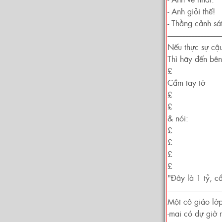
- Anh giỏi thế!
- Thằng cảnh sá
------------------------------------
Nếu thực sự cậ
Thì hãy đến bên
£
Cầm tay tớ
£
£
& nói:
£
£
£
£
"Đây là 1 tỷ, c
------------------------------------
Một cô giáo lớp
-mai có dự giờ 