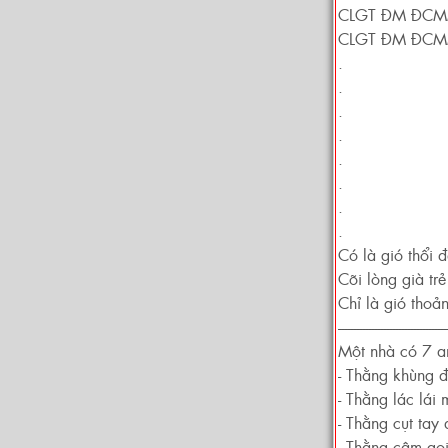
CLGT ĐM ĐC
CLGT ĐM ĐC
.
.
.
.
.
.
.
.
Có là gió thổi
Cõi lòng già t
Chỉ là gió thoả
------------------------------------
Một nhà có 7 a
- Thằng khùng đ
- Thằng lác lái
- Thằng cụt tay
- Thằng câm gọi