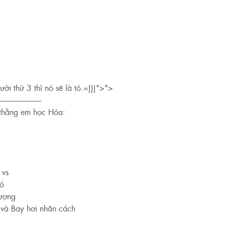
ời thứ 3 thì nó sẽ là tó.=)))">">
----------------------------
thằng em học Hóa:
 vs
hó
tượng
 và Bay hơi nhân cách