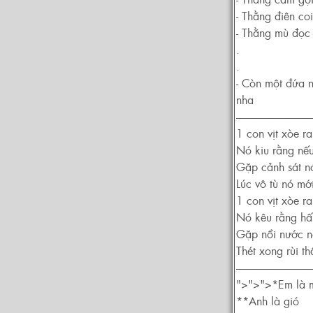
- Thằng điên coi
- Thằng mù đọc
.
.
- Còn một đứa n
nha
------------------------------------
1 con vịt xòe ra
Nó kiu rằng nế
Gặp cảnh sát nó
Lúc vô tù nó mớ
1 con vịt xòe r
Nó kêu rằng hấ
Gặp nồi nước n
Thét xong rùi t
------------------------------------
">">">*Em là 
**Anh là gió