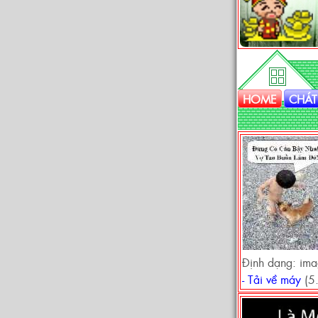
HOME
CHÁT
Định dạng: im
- Tải về máy
(5