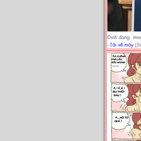
Định dạng: im
- Tải về máy
(5