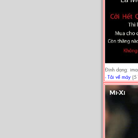
Định dạng: im
- Tải về máy
(5