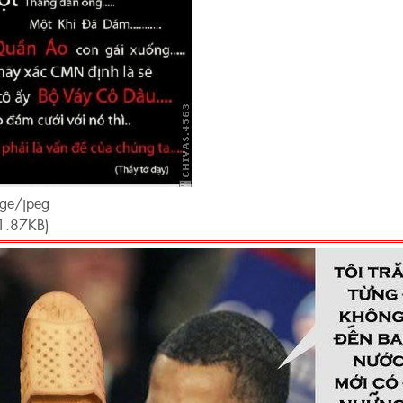
age/jpeg
1.87KB)