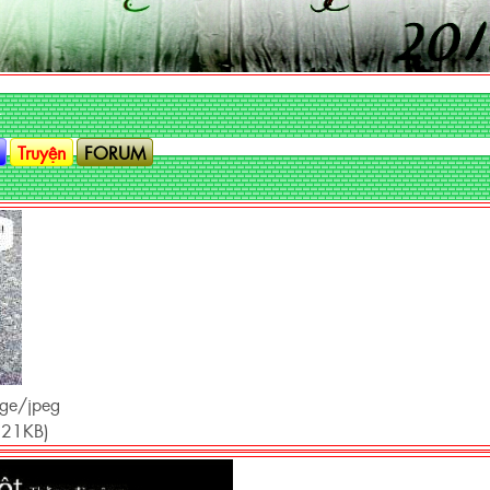
.
Truyện
FORUM
age/jpeg
.21KB)