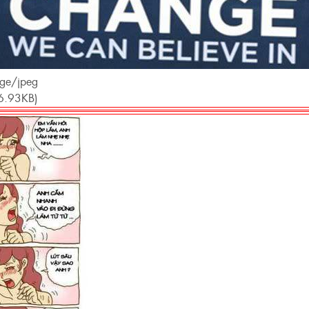
age/jpeg
6.93KB)