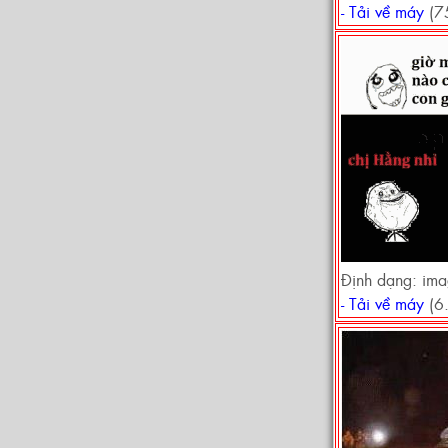
- Tải về máy
(7
Định dạng: im
- Tải về máy
(6