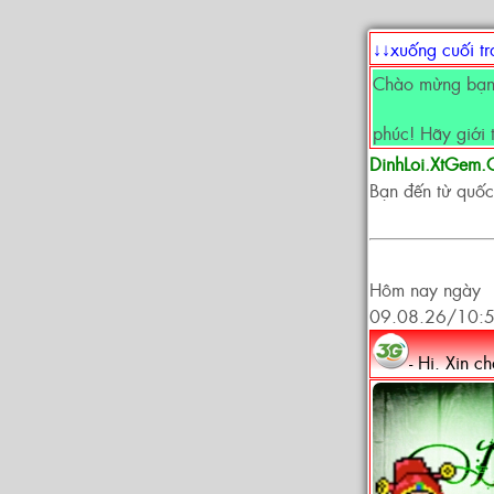
↓↓xuống cuối t
Chào mừng bạn 
phúc! Hãy giới 
DinhLoi.XtGem
Bạn đến từ quốc
Hôm nay ngày
09.08.26/10:
- Hi. Xin c