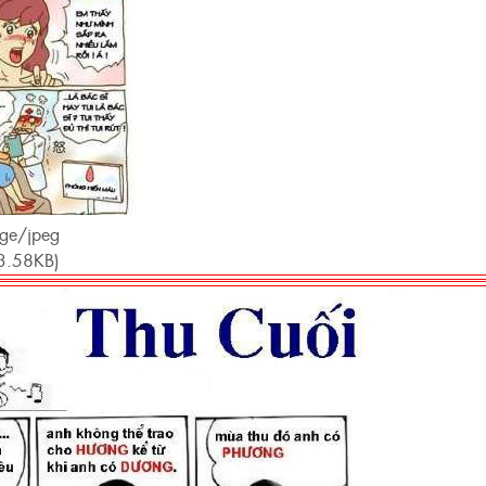
age/jpeg
3.58KB)