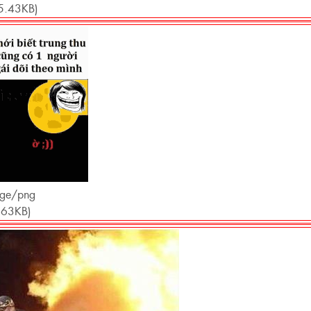
5.43KB)
age/png
.63KB)