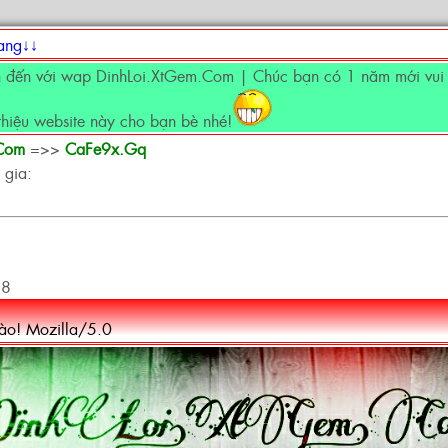
rang↓↓
đến với wap DinhLoi.XtGem.Com | Chúc bạn có 1 năm mới vui v
thiệu website này cho bạn bè nhé!
.Com
=>>
CaFe9x.Gq
 gia:
58
hào! Mozilla/5.0