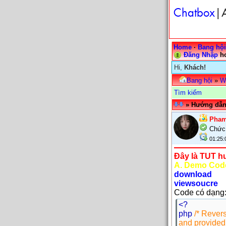
Chatbox
|A
Home
·
Bang hội
Đăng Nhập
h
Hi,
Khách!
Bang hội
»
W
Tìm kiếm
» Hướng dẫn
Pham
Chức
01:25:
Đây là TUT h
A. Demo Cod
download
viewsoucre
Code có dạng
<?
php
/* Revers
and provided 