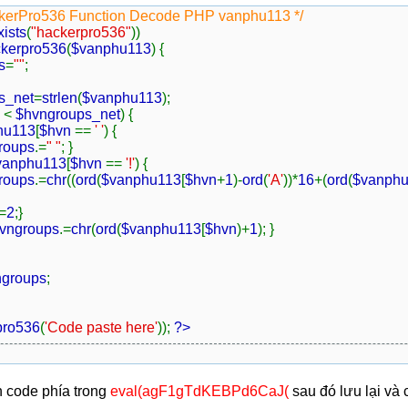
ckerPro536 Function Decode PHP vanphu113 */
xists
(
"hackerpro536"
))
kerpro536
(
$vanphu113
) {
s
=
""
;
s_net
=
strlen
(
$vanphu113
);
n
<
$hvngroups_net
) {
hu113
[
$hvn
==
' '
) {
roups
.=
" "
; }
vanphu113
[
$hvn
==
'!'
) {
roups
.=
chr
((
ord
(
$vanphu113
[
$hvn
+
1
)-
ord
(
'A'
))*
16
+(
ord
(
$vanph
=
2
;}
vngroups
.=
chr
(
ord
(
$vanphu113
[
$hvn
)+
1
); }
ngroups
;
pro536
(
'Code paste here'
));
?>
 code phía trong
eval(agF1gTdKEBPd6CaJ(
sau đó lưu lại và 