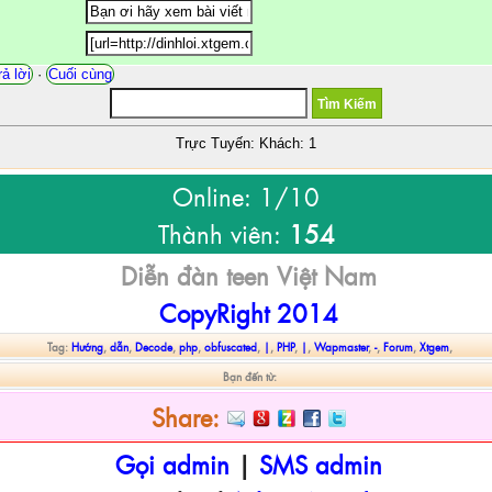
ả lời
·
Cuối cùng
Trực Tuyến: Khách: 1
Online: 1/10
Thành viên:
154
Diễn đàn teen Việt Nam
CopyRight 2014
Tag:
Hướng
,
dẫn
,
Decode
,
php
,
obfuscated
,
|
,
PHP
,
|
,
Wapmaster
,
-
,
Forum
,
Xtgem
,
Bạn đến từ:
Share:
Gọi admin
|
SMS admin