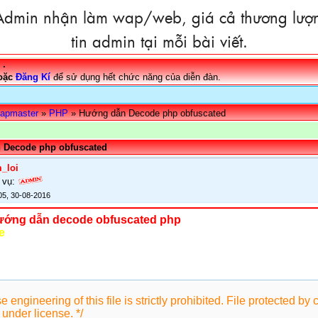
dmin nhận làm wap/web, giá cả thương lượn
tin admin tại mỗi bài viết.
·
oặc
Đăng Kí
để sử dụng hết chức năng của diễn đàn.
apmaster
»
PHP
» Hướng dẫn Decode php obfuscated
 Decode php obfuscated
_loi
 vụ:
05, 30-08-2016
ướng dẫn decode obfuscated php
e
:
e engineering of this file is strictly prohibited. File protected by
under license. */