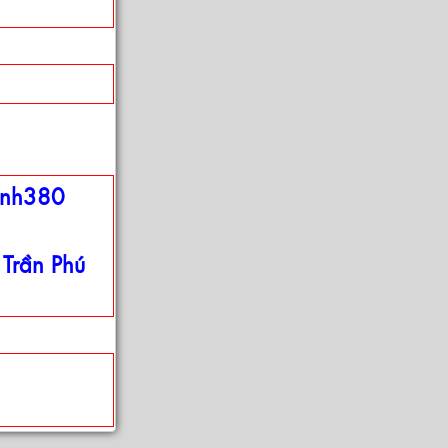
enh380
,
Trần Phú