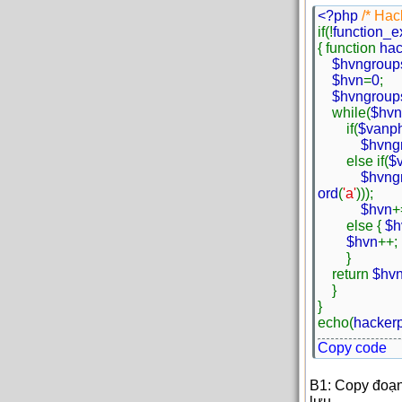
<?php
/* Ha
if(!
function_e
{ function
hac
$hvngroup
$hvn
=
0
;
$hvngroup
while(
$hv
if(
$vanp
$hvng
else if(
$
$hvng
ord
(
'a'
)));
$hvn
+
else {
$h
$hvn
++;
}
return
$hv
}
}
echo(
hacker
Copy code
B1: Copy đoạn
lưu.