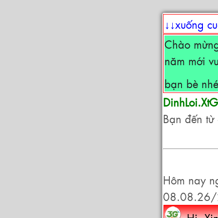
↓↓xuống cu
Chào mừng
năm mới vui
bạn bè nhé
DinhLoi.X
Bạn đến từ 
Hôm nay n
08.08.26/
- Hi. X