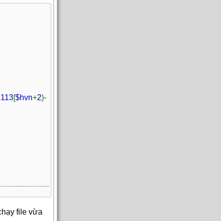
u113
[
$hvn
+
2
)-
chạy file vừa