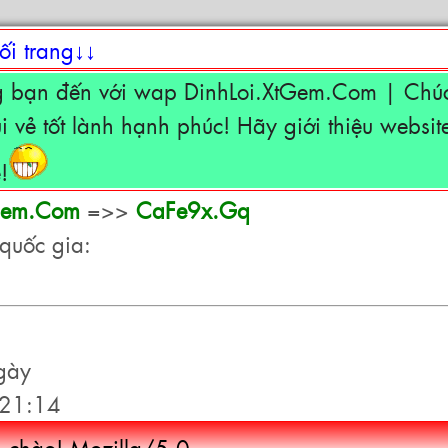
ối trang↓↓
 bạn đến với wap DinhLoi.XtGem.Com | Chúc
 vẻ tốt lành hạnh phúc! Hãy giới thiệu websit
!
tGem.Com
=>>
CaFe9x.Gq
quốc gia:
gày
21:14
in chào! Mozilla/5.0