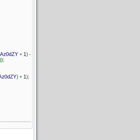
SAz0dZY
+
1
) -
));
Az0dZY
) +
1
);