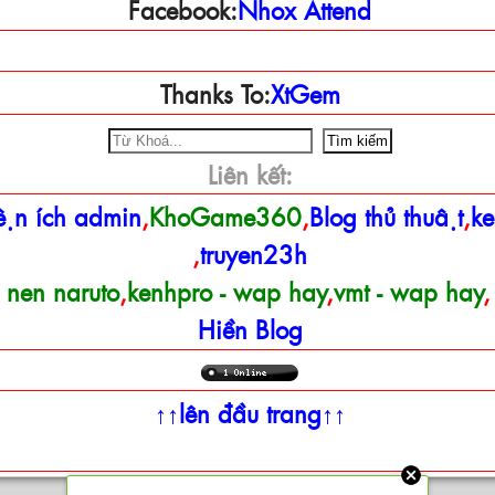
Facebook:
Nhox Attend
Thanks To:
XtGem
Liên kết:
iện ích admin
,
KhoGame360
,
Blog thủ thuật
,
k
,
truyen23h
h nen naruto
,
kenhpro - wap hay
,
vmt - wap hay
Hiền Blog
↑↑lên đầu trang↑↑