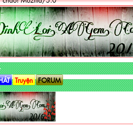
.
HÁT
Truyện
FORUM