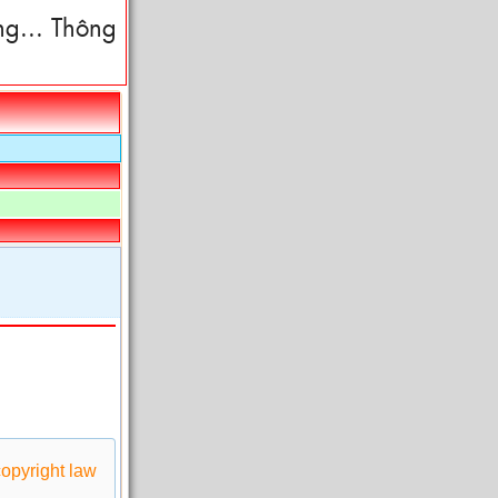
g... Thông
 copyright law