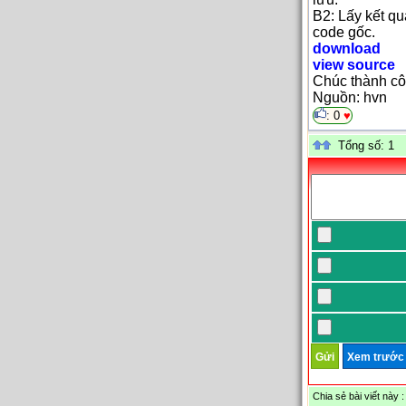
B2: Lấy kết qu
code gốc.
download
view source
Chúc thành cô
Nguồn: hvn
:
0
♥
Tổng số: 1
Chia sẻ bài viết này :