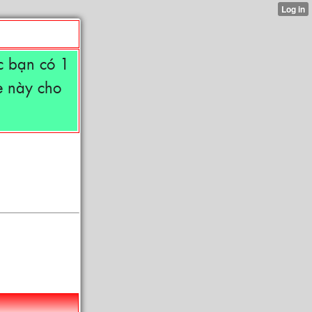
 bạn có 1
e này cho